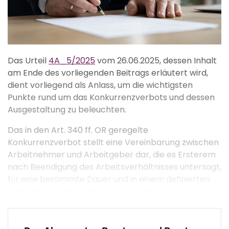
Das Urteil
4A_5/2025
vom 26.06.2025, dessen Inhalt
am Ende des vorliegenden Beitrags erläutert wird,
dient vorliegend als Anlass, um die wichtigsten
Punkte rund um das Konkurrenzverbots und dessen
Ausgestaltung zu beleuchten.
Das in den Art. 340 ff. OR geregelte
Konkurrenzverbot stellt eine Vereinbarung zwischen
Arbeitnehmer und Arbeitgeber dar, die es Ersterem
nach Beendigung des Arbeitsverhältnisses untersagt,
für eine bestimmte Dauer und in einem definierten
Umfang seinem ehemaligen Arbeitgeber zu
konkurrenzieren. In der Praxis stellt sich oftmals die
Frage, ob eine solche vertragliche Klausel
durchsetzbar ist. Dies ist anhand eines zweistufigen