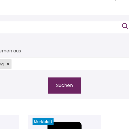
hemen aus
ng
Merkblatt