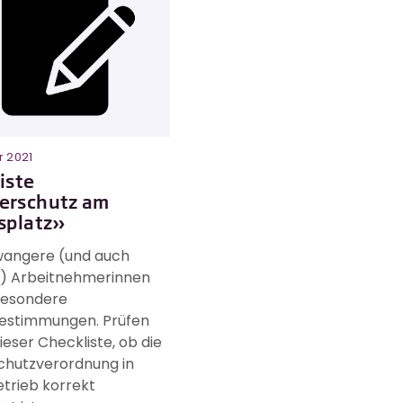
r 2021
iste
erschutz am
splatz»
wangere (und auch
de) Arbeitnehmerinnen
besondere
estimmungen. Prüfen
dieser Checkliste, ob die
chutzverordnung in
trieb korrekt