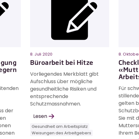
8. Juli 2020
8. Oktobe
agung
Büroarbeit bei Hitze
Checkl
egern
«Mutt
Vorliegendes Merkblatt gibt
Arbeit
Aufschluss über mögliche
itenden
Für sch
gesundheitliche Risiken und
stillen
entsprechende
gelten 
Schutzmassnahmen.
s der
Schutzb
Lesen
en
Sie mit 
ionen
Mutters
Gesundheit am Arbeitsplatz
rsonen
Ihrem Be
Weisungen des Arbeitgebers