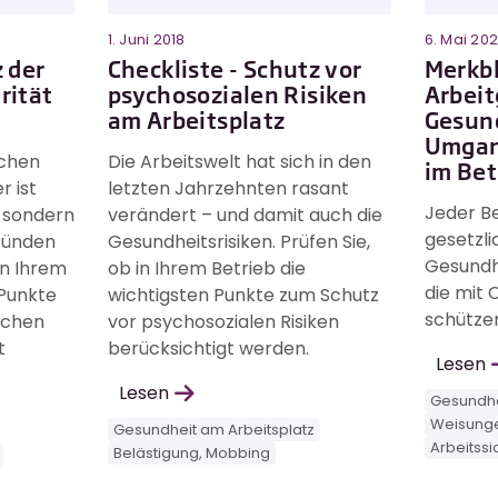
1. Juni 2018
6. Mai 20
z der
Checkliste - Schutz vor
Merkbl
rität
psychosozialen Risiken
Arbeit
am Arbeitsplatz
Gesun
Umgan
ichen
Die Arbeitswelt hat sich in den
im Bet
r ist
letzten Jahrzehnten rasant
Jeder Be
, sondern
verändert – und damit auch die
gesetzli
ründen
Gesundheitsrisiken. Prüfen Sie,
Gesundhe
in Ihrem
ob in Ihrem Betrieb die
die mit
 Punkte
wichtigsten Punkte zum Schutz
schütze
ichen
vor psychosozialen Risiken
t
berücksichtigt werden.
Lesen
Lesen
Gesundhe
Weisunge
Gesundheit am Arbeitsplatz
Arbeitssi
Belästigung, Mobbing