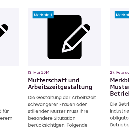
Merkblatt
Merkbl
13. Mai 2014
27. Febru
Mutterschaft und
Merkbl
Arbeitszeitgestaltung
Muste
Betri
Die Gestaltung der Arbeitszeit
Die Betr
schwangerer Frauen oder
industri
 für
stillender Mütter muss ihre
obligato
derem
besondere Situtation
Betrieb
berücksichtigen. Folgende