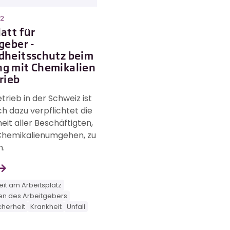
22
att für
geber -
dheitsschutz beim
g mit Chemikalien
rieb
trieb in der Schweiz ist
ch dazu verpflichtet die
it aller Beschäftigten,
 Chemikalienumgehen, zu
n.
it am Arbeitsplatz
n des Arbeitgebers
cherheit
Krankheit
Unfall