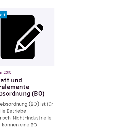
att
ar 2015
att und
relemente
ebsordnung (BO)
iebsordnung (BO) ist für
elle Betriebe
risch. Nicht-industrielle
e können eine BO