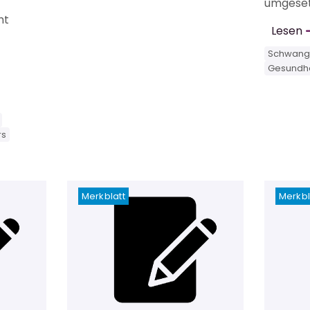
umgesetz
ht
Lesen
Schwange
Gesundhe
rs
Merkblatt
Merkbl