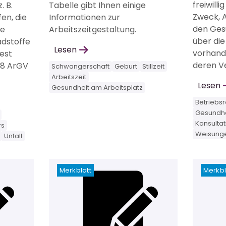
freiwilli
 B.
Tabelle gibt Ihnen einige
Zweck, 
fen, die
Informationen zur
den Ges
de
Arbeitszeitgestaltung.
über die
dstoffe
Lesen
vorhand
est
deren Ve
 18 ArGV
Schwangerschaft
Geburt
Stillzeit
Arbeitszeit
Lesen
Gesundheit am Arbeitsplatz
Betriebs
Gesundhe
Konsulta
rs
Weisunge
Unfall
Merkblatt
Merkbl