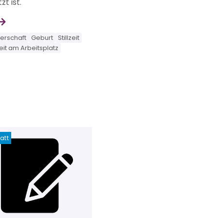
t ist.
rschaft
Geburt
Stillzeit
it am Arbeitsplatz
att