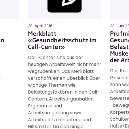
28. April 2016
28. Juni 2
Merkblatt
Prüfmi
en
«Gesundheitsschutz im
Gesund
Call-Center»
Belast
Muske
Call-Center sind aus der
der Ar
heutigen Arbeitswelt nicht mehr
Das Prüf
wegzudenken. Das Merkblatt
Gesundhe
verschafft einen Überblick über
zehn wi
wichtige Themen wie
Arbeitsp
Belastungsfaktoren in den Call-
bewerte
Centern, Arbeitsorganisation,
-bewegu
Ergonomie und
Körperte
Arbeitsumgebung sowie
Schulte
Arbeitsplatzeinrichtung und
Hüfte/Be
Hilfsmittel. Da sich einige