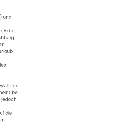
) und
e Arbeit
chtung
en
rlaub
des
ewähren.
eint bei
t jedoch
uf die
en.