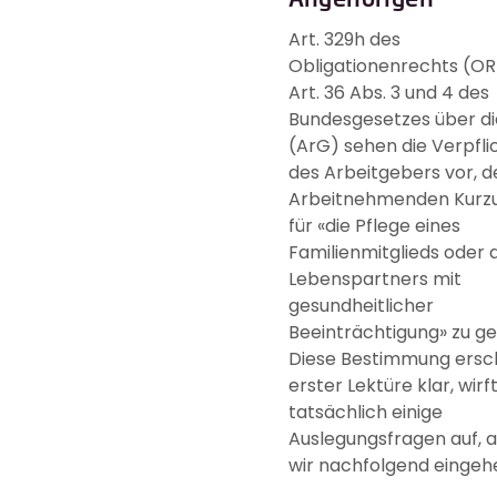
Art. 329h des
Obligationenrechts (OR
Art. 36 Abs. 3 und 4 des
Bundesgesetzes über di
(ArG) sehen die Verpfli
des Arbeitgebers vor, d
Arbeitnehmenden Kurzu
für «die Pflege eines
Familienmitglieds oder 
Lebenspartners mit
gesundheitlicher
Beeinträchtigung» zu g
Diese Bestimmung ersch
erster Lektüre klar, wirf
tatsächlich einige
Auslegungsfragen auf, a
wir nachfolgend eingeh