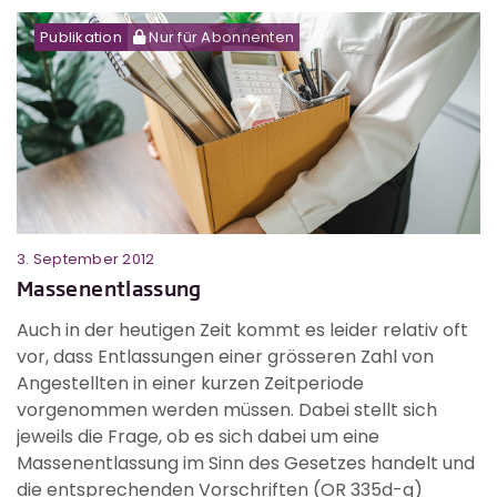
Publikation
Nur für Abonnenten
3. September 2012
1.
Massenentlassung
M
ng
Auch in der heutigen Zeit kommt es leider relativ oft
B
vor, dass Entlassungen einer grösseren Zahl von
M
Angestellten in einer kurzen Zeitperiode
v
vorgenommen werden müssen. Dabei stellt sich
o
jeweils die Frage, ob es sich dabei um eine
k
Massenentlassung im Sinn des Gesetzes handelt und
die entsprechenden Vorschriften (OR 335d-g)