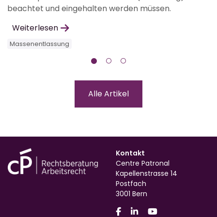
beachtet und eingehalten werden müssen.
M
Weiterlesen
Massenentlassung
Alle Artikel
Kontakt
Centre Patronal
Kapellenstrasse 14
Postfach
3001 Bern