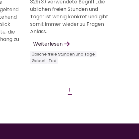
329/3) verwendete Begriff „die
s
üblichen freien Stunden und
geltend
Tage“ ist wenig konkret und gibt
tehend
somit immer wieder zu Fragen
blick
Anlass.
e, die
hang zu
Weiterlesen
Übliche freie Stunden und Tage
Geburt
Tod
1