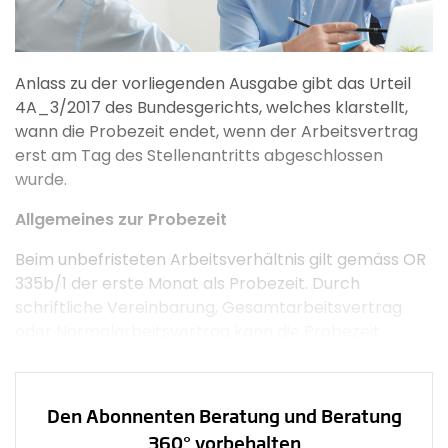
Anlass zu der vorliegenden Ausgabe gibt das Urteil
4A_3/2017 des Bundesgerichts, welches klarstellt,
wann die Probezeit endet, wenn der Arbeitsvertrag
erst am Tag des Stellenantritts abgeschlossen
wurde.
Allgemeines zur Probezeit
Beim unbefristeten Arbeitsverhältnis gilt gemäss OR
335b/1 der erste Monat als Probezeit. Durch
schriftliche Vereinbarung, Gesamtarbeitsvertrag
oder Normalarbeitsvertrag kann die Probezeit
verkürzt, ganz wegbedungen oder auf höchstens
drei Monate verlängert werden. Bei der Dauer der
Probezeit kommt es grundsätzlich nicht auf die
Den Abonnenten Beratung und Beratung
effektiv geleistete Arbeit, sondern auf die Dauer des
360° vorbehalten