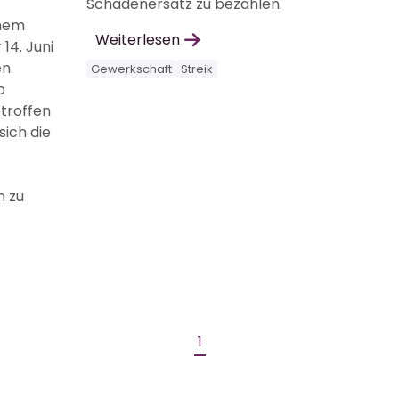
Schadenersatz zu bezahlen.
inem
Weiterlesen
14. Juni
en
Gewerkschaft
Streik
o
troffen
sich die
n zu
1