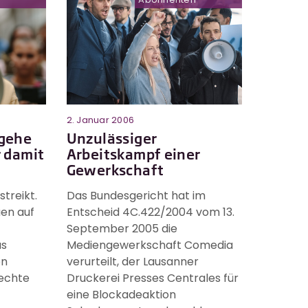
2. Januar 2006
 gehe
Unzulässiger
r damit
Arbeitskampf einer
Gewerkschaft
streikt.
Das Bundesgericht hat im
en auf
Entscheid 4C.422/2004 vom 13.
September 2005 die
as
Mediengewerkschaft Comedia
en
verurteilt, der Lausanner
echte
Druckerei Presses Centrales für
eine Blockadeaktion