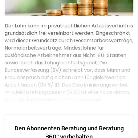
Der Lohn kann im privatrechtlichen Arbeitsverhältnis
grundsätzlich frei vereinbart werden. Eingeschränkt
wird dieser Grundsatz durch Gesamtarbeitsverträge,
Normalarbeitsverträge, Mindestlöhne für
ausländische Arbeitnehmer aus Nicht-EU-Staaten
sowie durch das Lohngleichheitsgebot. Die
Bundesverfassung (BV) schreibt vor, dass Mann und
Frau Anspruch auf gleichen Lohn für gleichwertige
Arbeit haben (BV 8/III). Das Diskriminierungsverbot
im Gleichstellungsgesetz (GlG) ist eine Folge davon.
Danach dürfen Arbeitnehmerinnen und
Arbeitnehmer auf Grund ihres Geschlechts weder
direkt noch indirekt benachteiligt werden,
insbesondere auch bei der Entlöhnung (GlG 3).
Den Abonnenten Beratung und Beratung
Lohn
360° vorbehalten