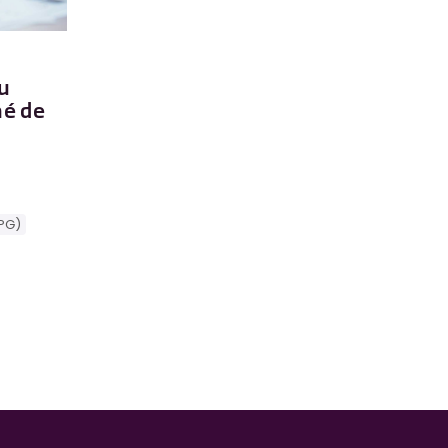
u
hé de
PG)