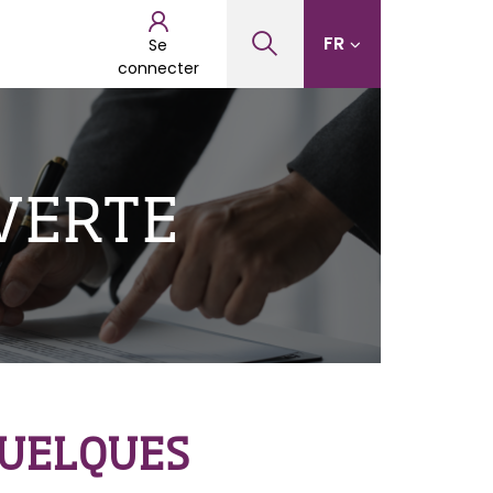
FR
Se
connecter
VERTE
QUELQUES