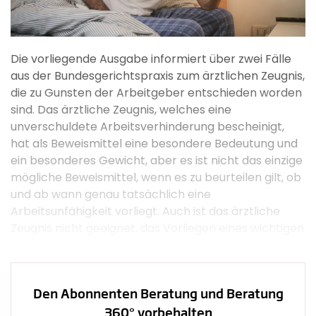
Die vorliegende Ausgabe informiert über zwei Fälle
aus der Bundesgerichtspraxis zum ärztlichen Zeugnis,
die zu Gunsten der Arbeitgeber entschieden worden
sind. Das ärztliche Zeugnis, welches eine
unverschuldete Arbeitsverhinderung bescheinigt,
hat als Beweismittel eine besondere Bedeutung und
ein besonderes Gewicht, aber es ist nicht das einzige
mögliche Beweismittel, wenn es zu beurteilen gilt, ob
und ab wann genau tatsächlich eine
Arbeitsunfähigkeit vorliegt. Auch ist das ärztliche
Zeugnis nicht geeignet, das Vorliegen eines wichtigen
Grundes für eine fristlose Kündigung zu beweisen.
Kündigung und anschliessender Arztbesuch
Den Abonnenten Beratung und Beratung
Dem Bundesgerichtsentscheid 4A_89/2011 vom 27.
360° vorbehalten