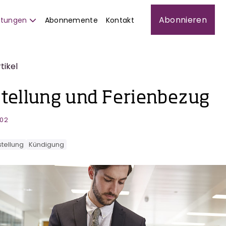
Abonnieren
istungen
Abonnemente
Kontakt
rtikel
stellung und Ferienbezug
002
stellung
Kündigung