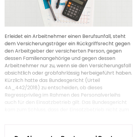
Erleidet ein Arbeitnehmer einen Berufsunfall, steht
dem Versicherungsträger ein Rückgriffsrecht gegen
den Arbeitgeber der versicherten Person, gegen
dessen Familienangehörige und gegen dessen
Arbeitnehmer nur zu, wenn sie den Versicherungsfall
absichtlich oder grobfahrlässig herbeigeführt haben.
Kürzlich hatte das Bundesgericht (Urteil
4A_442/2018) zu entscheiden, ob dieses
Regressprivileg im Rahmen des Personalverleihs
auch für den Einsatzbetrieb gilt. Das Bundesgericht
kam zum Schluss, dass der Einsatzbetrieb nicht zum
Kreis der Begünstigten gehört. Dies ergibt sich aus
der gesetzlichen Definition des Arbeitgebers, der
Entstehungsgeschichte sowie aus Sinn und Zweck