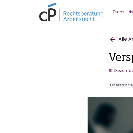
Dienstle
Alle A
Vers
15. Dezemb
Überstund