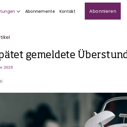
Abonnieren
istungen
Abonnemente
Kontakt
rtikel
pätet gemeldete Überstun
er 2025
en