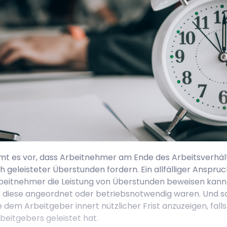
 es vor, dass Arbeitnehmer am Ende des Arbeitsverhält
 geleisteter Überstunden fordern. Ein allfälliger Anspruc
rbeitnehmer die Leistung von Überstunden beweisen kann
 diese angeordnet oder betriebsnotwendig waren. Und sch
dem Arbeitgeber innert nützlicher Frist anzuzeigen, fall
beitgebers geleistet hat.