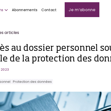
Je m’abonne
ns
Abonnements
Contact
es articles
cès au dossier personnel so
gle de la protection des do
l 2023
rsonnel
Protection des données