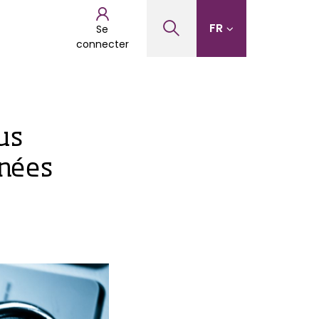
FR
Se
connecter
us
nnées