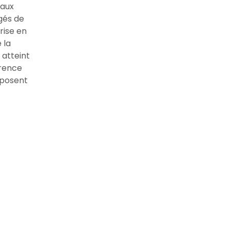
 aux
gés de
rise en
 la
 atteint
arence
 posent