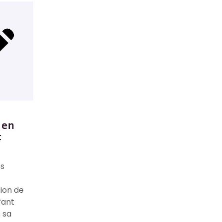
 en
t
e
s
tion de
fant
 sa