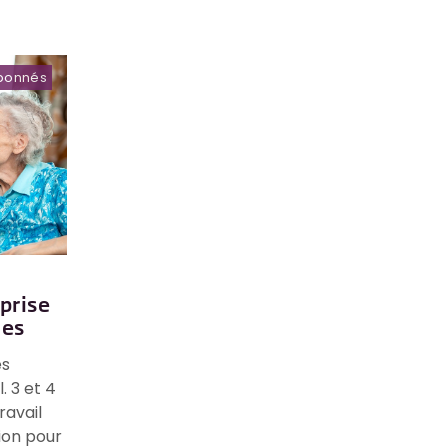
bonnés
 prise
hes
es
. 3 et 4
ravail
tion pour