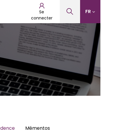
FR
Se
connecter
udence
Mémentos