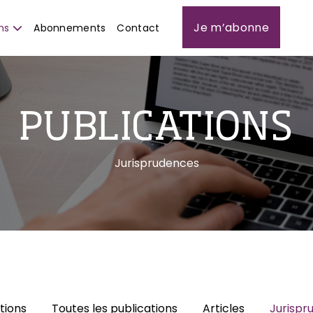
Je m’abonne
ns
Abonnements
Contact
PUBLICATIONS
Jurisprudences
tions
Toutes les publications
Articles
Jurispr