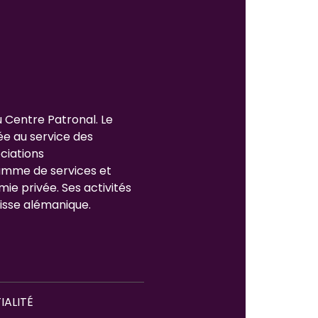
u Centre Patronal. Le
ée au service des
ciations
gamme de services et
mie privée. Ses activités
isse alémanique.
IALITÉ