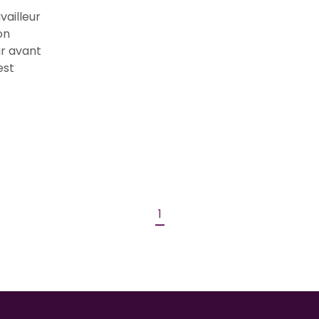
vailleur
on
ur avant
est
1