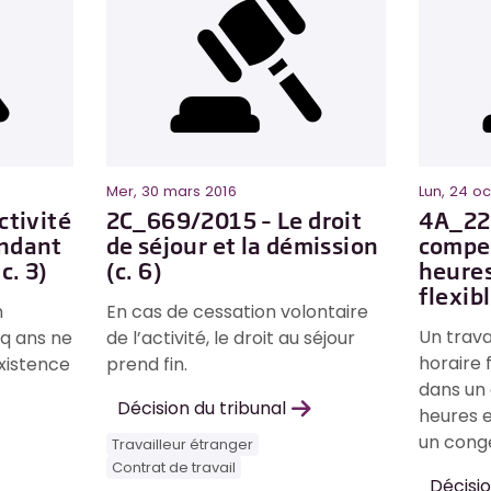
Mer, 30 mars 2016
Lun, 24 o
ctivité
2C_669/2015 – Le droit
4A_22
ndant
de séjour et la démission
compe
c. 3)
(c. 6)
heures
flexibl
n
En cas de cessation volontaire
Un trava
q ans ne
de l’activité, le droit au séjour
horaire 
existence
prend fin.
dans un 
Décision du tribunal
heures e
un cong
Travailleur étranger
Contrat de travail
Décisio