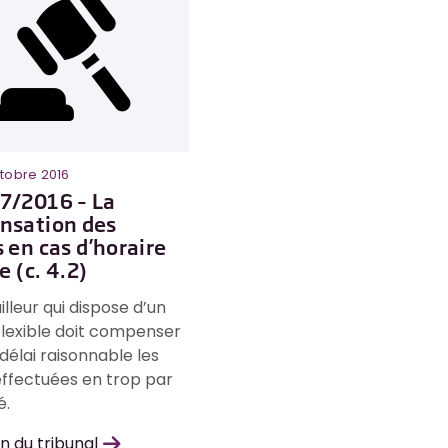
ctobre 2016
7/2016 – La
nsation des
 en cas d’horaire
e (c. 4.2)
illeur qui dispose d’un
flexible doit compenser
délai raisonnable les
ffectuées en trop par
é.
n du tribunal