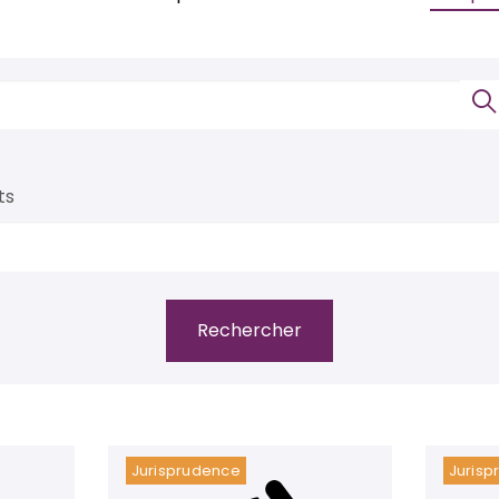
ts
Jurisprudence
Jurisp