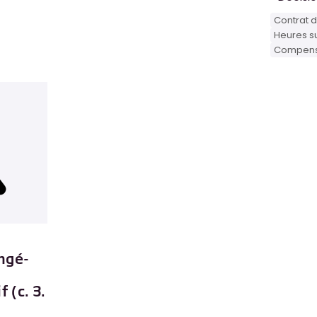
Contrat d
Heures s
Compens
ngé-
 (c. 3.