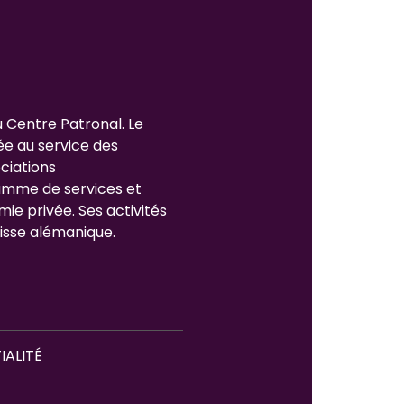
u Centre Patronal. Le
ée au service des
ciations
gamme de services et
mie privée. Ses activités
isse alémanique.
IALITÉ