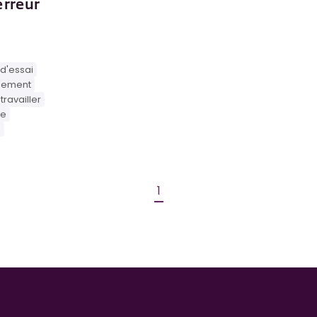
erreur
d'essai
iement
travailler
ue
e
1