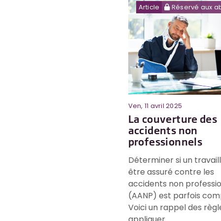
Article
Réservé aux a
Ven, 11 avril 2025
La couverture des
accidents non
professionnels
Déterminer si un travaill
être assuré contre les
accidents non professi
(AANP) est parfois comp
Voici un rappel des règl
appliquer.