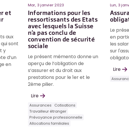
Mar, 3 janvier 2023
Lun, 3 jan
er et
Informations pour les
Assur
ur
ressortissants des Etats
obliga
avec lesquels la Suisse
Le prés
n’a pas conclu de
its aux
en parti
convention de sécurité
 qui sont
les sala
sociale
t y
sur l'as
Le présent mémento donne un
pte d’un
obligatoi
aperçu de l’obligation de
ge en
Lire
s’assurer et du droit aux
prestations pour le 1er et le
Assuran
2ème pilier.
Lire
Assurances
Cotisations
Travailleur étranger
Prévoyance professionnelle
Allocations familiales