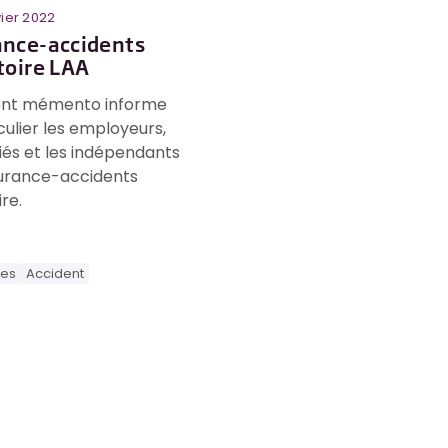
vier 2022
ance-accidents
toire LAA
ent mémento informe
culier les employeurs,
riés et les indépendants
surance-accidents
re.
ces
Accident