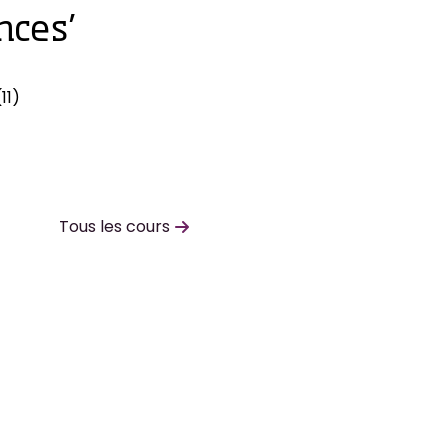
nces’
11)
Tous les cours