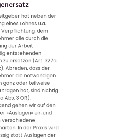
genersatz
eitgeber hat neben der
g eines Lohnes u.a.
 Verpflichtung, dem
hmer alle durch die
ng der Arbeit
ig entstehenden
 zu ersetzen (Art. 327a
R). Abreden, dass der
ehmer die notwendigen
 ganz oder teilweise
u tragen hat, sind nichtig
7a Abs. 3 OR).
gend gehen wir auf den
der «Auslagen» ein und
n verschiedene
arten. In der Praxis wird
sig statt Auslagen der