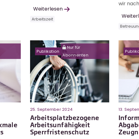
wir nach
Weiterlesen
Weiter
Arbeitszeit
Betreuun
Nur für
Publikation
Publik
Abonnenten
25. September 2024
13. Sept
Arbeitsplatzbezogene
Inform
rkmale
Arbeitsunfähigkeit
Abgabe
gs
Sperrfristenschutz
Zeugn