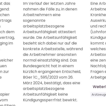
at das
Im Verlauf der letzten Jahre
Eine Arb
gend:
nahmen die Fälle zu, in denen
Arbeitn
schen
Arbeitnehmern eine
Krankhei
rtrags
sogenannte
Auswirk
n
arbeitsplatzbezogene
und rech
lich dem
Arbeitsunfähigkeit attestiert
(Lohnfor
vertrag,
wurde. Die Arbeitsunfähigkeit
Kündigu
ging im
bezieht sich dabei nur auf die
kommt d
n
konkrete Arbeitsstelle, während
welches
die Arbeitnehmer ansonsten
Arbeitsv
welcher
normal einsatzfähig sind. Das
eine zen
euen
Bundesgericht hat in einem
Nachfol
n zur
kürzlich ergangenen Entscheid,
Fragen e
e
BGer 1C_595/2023 vom 26.
Arbeitge
März 2024, bestätigt, dass eine
Weiter
arbeitsplatzbezogene
apier
Arbeitsunfähigkeit keine
Arztzeug
e vom
Kündigungssperrfrist bewirkt.
en Eltern