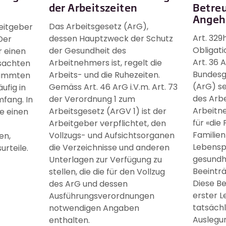
der Arbeitszeiten
Betre
Angeh
Das Arbeitsgesetz (ArG),
eitgeber
Art. 329
dessen Hauptzweck der Schutz
Der
Obligat
der Gesundheit des
r einen
Art. 36 
Arbeitnehmers ist, regelt die
sachten
Bundesge
Arbeits- und die Ruhezeiten.
timmten
(ArG) se
Gemäss Art. 46 ArG i.V.m. Art. 73
ufig in
des Arbe
der Verordnung 1 zum
fang. In
Arbeitn
Arbeitsgesetz (ArGV 1) ist der
ie einen
für «die 
Arbeitgeber verpflichtet, den
Familien
Vollzugs- und Aufsichtsorganen
en,
Lebensp
die Verzeichnisse und anderen
urteile.
gesundhe
Unterlagen zur Verfügung zu
Beeintr
stellen, die die für den Vollzug
Diese B
des ArG und dessen
erster L
Ausführungsverordnungen
tatsächl
notwendigen Angaben
Auslegun
enthalten.