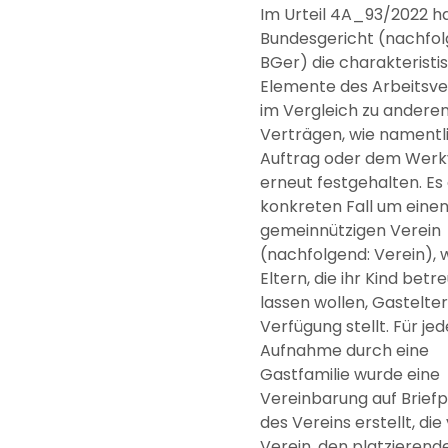
Im Urteil 4A_93/2022 h
Bundesgericht (nachfol
BGer) die charakteristi
Elemente des Arbeitsve
im Vergleich zu andere
Verträgen, wie nament
Auftrag oder dem Werk
erneut festgehalten. Es 
konkreten Fall um eine
gemeinnützigen Verein
(nachfolgend: Verein), 
Eltern, die ihr Kind betr
lassen wollen, Gastelter
Verfügung stellt. Für jed
Aufnahme durch eine
Gastfamilie wurde eine
Vereinbarung auf Briefp
des Vereins erstellt, di
Verein, den platzierend