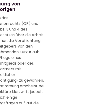
uung von
örigen
h des
ionenrechts (OR) und
Abs. 3 und 4 des
setzes über die Arbeit
hen die Verpflichtung
itgebers vor, den
ehmenden Kurzurlaub
Pflege eines
mitglieds oder des
artners mit
itlicher
ächtigung» zu gewähren.
estimmung erscheint bei
ektüre klar, wirft jedoch
ich einige
gsfragen auf, auf die