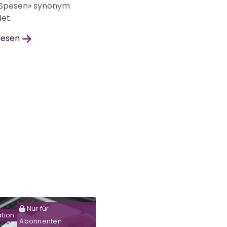
 «Spesen» synonym
et.
lesen
Nur für
ation
Abonnenten