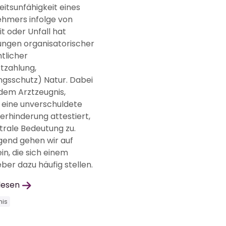
eitsunfähigkeit eines
ehmers infolge von
t oder Unfall hat
ungen organisatorischer
tlicher
tzahlung,
ngsschutz) Natur. Dabei
em Arztzeugnis,
 eine unverschuldete
erhinderung attestiert,
trale Bedeutung zu.
gend gehen wir auf
in, die sich einem
ber dazu häufig stellen.
lesen
nis