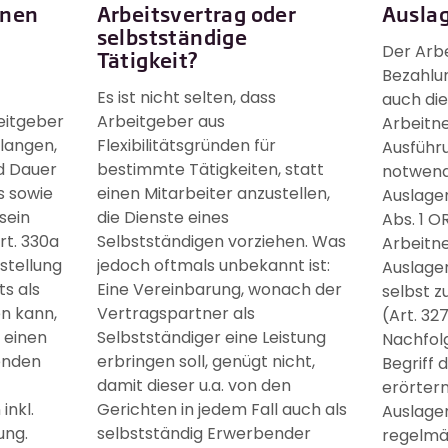
onen
Arbeitsvertrag oder
Ausla
selbstständige
Der Arb
Tätigkeit?
Bezahlun
Es ist nicht selten, dass
auch die
eitgeber
Arbeitgeber aus
Arbeitne
rlangen,
Flexibilitätsgründen für
Ausführu
nd Dauer
bestimmte Tätigkeiten, statt
notwend
s sowie
einen Mitarbeiter anzustellen,
Auslagen
sein
die Dienste eines
Abs. 1 O
rt. 330a
Selbstständigen vorziehen. Was
Arbeitn
rstellung
jedoch oftmals unbekannt ist:
Auslagen
s als
Eine Vereinbarung, wonach der
selbst z
n kann,
Vertragspartner als
(Art. 32
 einen
Selbstständiger eine Leistung
Nachfol
enden
erbringen soll, genügt nicht,
Begriff 
damit dieser u.a. von den
erörter
inkl.
Gerichten in jedem Fall auch als
Auslagen
ung.
selbstständig Erwerbender
regelmäs