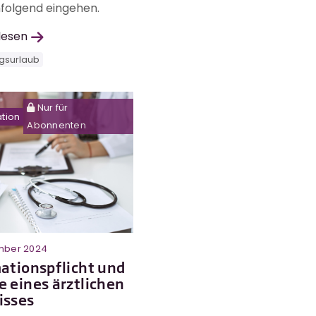
folgend eingehen.
lesen
gsurlaub
Nur für
ation
Abonnenten
ember 2024
ationspflicht und
 eines ärztlichen
isses