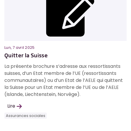
Lun, 7 avril 2025
Lu
Quitter la Suisse
A
La présente brochure s’adresse aux ressortissants
L
suisses, d’un Etat membre de l’UE (ressortissants
q
et
communautaires) ou d’un Etat de l’AELE qui quittent
l
la Suisse pour un Etat membre de l’UE ou de l’AELE
c
(Islande, Liechtenstein, Norvège).
p
p
Lire
Assurances sociales
A