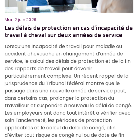
Mar, 2 juin 2026
Ma
e
Les délais de protection en cas d’incapacité de
L
travail à cheval sur deux années de service
r
T
Lorsqu’une incapacité de travail pour maladie ou
2
accident chevauche un changement d’année de
D
service, le calcul des délais de protection et de la fin
qu
r
des rapports de travail peut devenir
p
particulièrement complexe. Un récent rappel de la
m
jurisprudence du Tribunal fédéral montre que le
d
passage dans une nouvelle année de service peut,
l
dans certains cas, prolonger la protection du
m
n
travailleur et suspendre à nouveau le délai de congé.
l
r
Les employeurs ont donc tout intérêt à vérifier avec
d
l
soin l’ancienneté, les périodes de protection
il
applicables et le calcul du délai de congé, afin
d’éviter tout risque de congé nul ou de date de fin