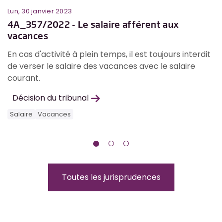
Lun, 30 janvier 2023
Me
4A_357/2022 - Le salaire afférent aux
4
vacances
a
e
En cas d'activité à plein temps, il est toujours interdit
L
.
de verser le salaire des vacances avec le salaire
l'
courant.
p
a
Décision du tribunal
Salaire
Vacances
S
Toutes les jurisprudences