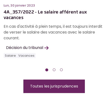
Lun, 30 janvier 2023
Me
4A_357/2022 - Le salaire afférent aux
4
vacances
a
e
En cas d'activité à plein temps, il est toujours interdit
L
.
de verser le salaire des vacances avec le salaire
l'
courant.
p
a
Décision du tribunal
Salaire
Vacances
S
Toutes les jurisprudences