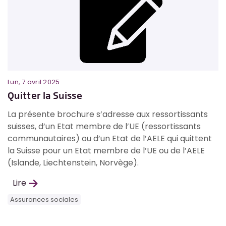
Lun, 7 avril 2025
Lu
Quitter la Suisse
A
La présente brochure s’adresse aux ressortissants
L
suisses, d’un Etat membre de l’UE (ressortissants
q
et
communautaires) ou d’un Etat de l’AELE qui quittent
l
la Suisse pour un Etat membre de l’UE ou de l’AELE
c
(Islande, Liechtenstein, Norvège).
p
p
Lire
Assurances sociales
A