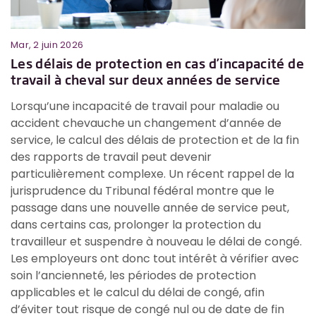
Mar, 2 juin 2026
Ma
e
Les délais de protection en cas d’incapacité de
L
travail à cheval sur deux années de service
r
T
Lorsqu’une incapacité de travail pour maladie ou
2
accident chevauche un changement d’année de
D
service, le calcul des délais de protection et de la fin
qu
r
des rapports de travail peut devenir
p
particulièrement complexe. Un récent rappel de la
m
jurisprudence du Tribunal fédéral montre que le
d
passage dans une nouvelle année de service peut,
l
dans certains cas, prolonger la protection du
m
n
travailleur et suspendre à nouveau le délai de congé.
l
r
Les employeurs ont donc tout intérêt à vérifier avec
d
l
soin l’ancienneté, les périodes de protection
il
applicables et le calcul du délai de congé, afin
d’éviter tout risque de congé nul ou de date de fin